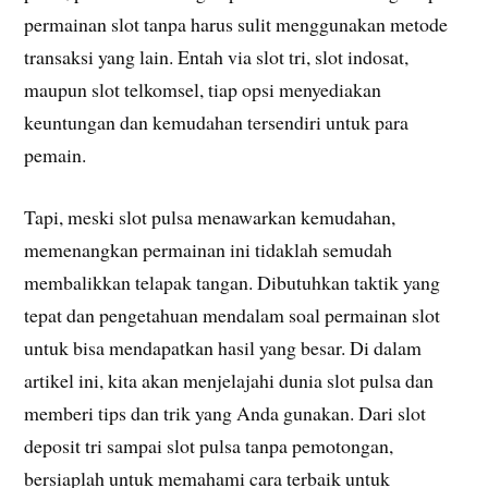
permainan slot tanpa harus sulit menggunakan metode
transaksi yang lain. Entah via slot tri, slot indosat,
maupun slot telkomsel, tiap opsi menyediakan
keuntungan dan kemudahan tersendiri untuk para
pemain.
Tapi, meski slot pulsa menawarkan kemudahan,
memenangkan permainan ini tidaklah semudah
membalikkan telapak tangan. Dibutuhkan taktik yang
tepat dan pengetahuan mendalam soal permainan slot
untuk bisa mendapatkan hasil yang besar. Di dalam
artikel ini, kita akan menjelajahi dunia slot pulsa dan
memberi tips dan trik yang Anda gunakan. Dari slot
deposit tri sampai slot pulsa tanpa pemotongan,
bersiaplah untuk memahami cara terbaik untuk