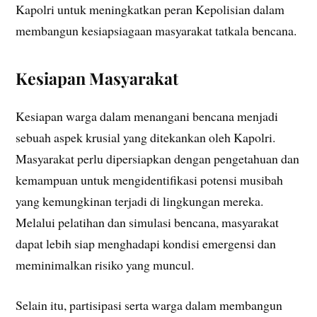
Kapolri untuk meningkatkan peran Kepolisian dalam
membangun kesiapsiagaan masyarakat tatkala bencana.
Kesiapan Masyarakat
Kesiapan warga dalam menangani bencana menjadi
sebuah aspek krusial yang ditekankan oleh Kapolri.
Masyarakat perlu dipersiapkan dengan pengetahuan dan
kemampuan untuk mengidentifikasi potensi musibah
yang kemungkinan terjadi di lingkungan mereka.
Melalui pelatihan dan simulasi bencana, masyarakat
dapat lebih siap menghadapi kondisi emergensi dan
meminimalkan risiko yang muncul.
Selain itu, partisipasi serta warga dalam membangun