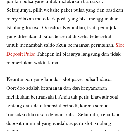
jumlah pulsa yang untuk melakukan transaksi.
Selanjutnya, pilih website paket pulsa yang dan pastikan
menyediakan metode deposit yang bisa menggunakan
isi ulang Indosat Ooredoo. Kemudian, ikuti petunjuk
yang diberikan di situs tersebut di website tersebut
untuk menambah saldo akun permainan permainan.
Slot
Deposit Pulsa
Tahapan ini biasanya langsung dan tidak
memerlukan waktu lama.
Keuntungan yang lain dari slot paket pulsa Indosat
Ooredoo adalah keamanan dan dan kenyamanan
melakukan bertransaksi. Anda tak perlu khawatir soal
tentang data-data finansial pribadi, karena semua
transaksi dilakukan dengan pulsa. Selain itu, kenaikan
deposit minimal yang rendah, seperti slot isi ulang