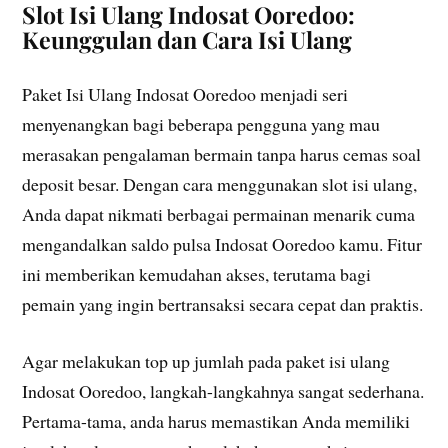
Slot Isi Ulang Indosat Ooredoo:
Keunggulan dan Cara Isi Ulang
Paket Isi Ulang Indosat Ooredoo menjadi seri
menyenangkan bagi beberapa pengguna yang mau
merasakan pengalaman bermain tanpa harus cemas soal
deposit besar. Dengan cara menggunakan slot isi ulang,
Anda dapat nikmati berbagai permainan menarik cuma
mengandalkan saldo pulsa Indosat Ooredoo kamu. Fitur
ini memberikan kemudahan akses, terutama bagi
pemain yang ingin bertransaksi secara cepat dan praktis.
Agar melakukan top up jumlah pada paket isi ulang
Indosat Ooredoo, langkah-langkahnya sangat sederhana.
Pertama-tama, anda harus memastikan Anda memiliki