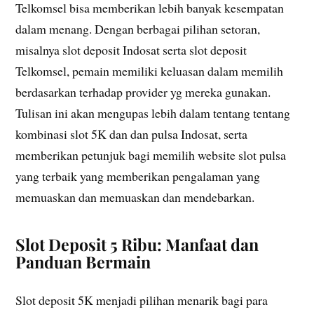
Telkomsel bisa memberikan lebih banyak kesempatan
dalam menang. Dengan berbagai pilihan setoran,
misalnya slot deposit Indosat serta slot deposit
Telkomsel, pemain memiliki keluasan dalam memilih
berdasarkan terhadap provider yg mereka gunakan.
Tulisan ini akan mengupas lebih dalam tentang tentang
kombinasi slot 5K dan dan pulsa Indosat, serta
memberikan petunjuk bagi memilih website slot pulsa
yang terbaik yang memberikan pengalaman yang
memuaskan dan memuaskan dan mendebarkan.
Slot Deposit 5 Ribu: Manfaat dan
Panduan Bermain
Slot deposit 5K menjadi pilihan menarik bagi para