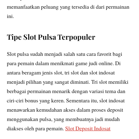
memanfaatkan peluang yang tersedia di dari permainan
ini.
Tipe Slot Pulsa Terpopuler
Slot pulsa sudah menjadi salah satu cara favorit bagi
para pemain dalam menikmati game judi online. Di
antara beragam jenis slot, tri slot dan slot indosat
menjadi pilihan yang sangat diminati. Tri slot memiliki
berbagai permainan menarik dengan variasi tema dan
ciri-ciri bonus yang keren. Sementara itu, slot indosat
menawarkan kemudahan akses dalam proses deposit
menggunakan pulsa, yang membuatnya jadi mudah
diakses oleh para pemain.
Slot Deposit Indosat