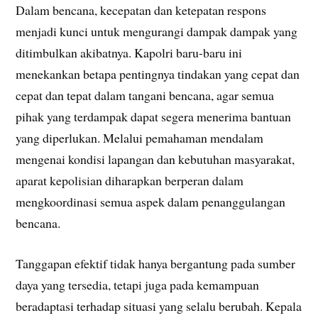
Dalam bencana, kecepatan dan ketepatan respons
menjadi kunci untuk mengurangi dampak dampak yang
ditimbulkan akibatnya. Kapolri baru-baru ini
menekankan betapa pentingnya tindakan yang cepat dan
cepat dan tepat dalam tangani bencana, agar semua
pihak yang terdampak dapat segera menerima bantuan
yang diperlukan. Melalui pemahaman mendalam
mengenai kondisi lapangan dan kebutuhan masyarakat,
aparat kepolisian diharapkan berperan dalam
mengkoordinasi semua aspek dalam penanggulangan
bencana.
Tanggapan efektif tidak hanya bergantung pada sumber
daya yang tersedia, tetapi juga pada kemampuan
beradaptasi terhadap situasi yang selalu berubah. Kepala