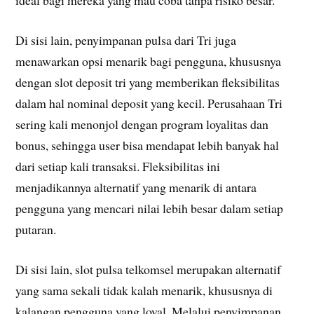
ideal bagi mereka yang mau coba tanpa risiko besar.
Di sisi lain, penyimpanan pulsa dari Tri juga
menawarkan opsi menarik bagi pengguna, khususnya
dengan slot deposit tri yang memberikan fleksibilitas
dalam hal nominal deposit yang kecil. Perusahaan Tri
sering kali menonjol dengan program loyalitas dan
bonus, sehingga user bisa mendapat lebih banyak hal
dari setiap kali transaksi. Fleksibilitas ini
menjadikannya alternatif yang menarik di antara
pengguna yang mencari nilai lebih besar dalam setiap
putaran.
Di sisi lain, slot pulsa telkomsel merupakan alternatif
yang sama sekali tidak kalah menarik, khususnya di
kalangan pengguna yang loyal. Melalui penyimpanan