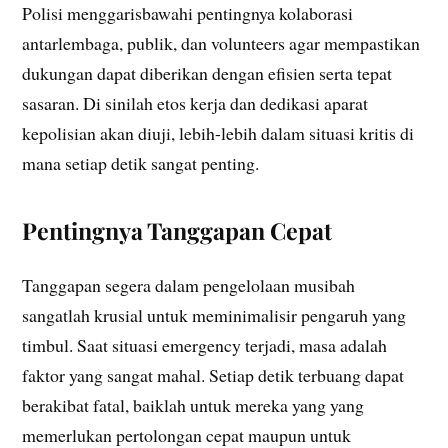
Polisi menggarisbawahi pentingnya kolaborasi
antarlembaga, publik, dan volunteers agar mempastikan
dukungan dapat diberikan dengan efisien serta tepat
sasaran. Di sinilah etos kerja dan dedikasi aparat
kepolisian akan diuji, lebih-lebih dalam situasi kritis di
mana setiap detik sangat penting.
Pentingnya Tanggapan Cepat
Tanggapan segera dalam pengelolaan musibah
sangatlah krusial untuk meminimalisir pengaruh yang
timbul. Saat situasi emergency terjadi, masa adalah
faktor yang sangat mahal. Setiap detik terbuang dapat
berakibat fatal, baiklah untuk mereka yang yang
memerlukan pertolongan cepat maupun untuk