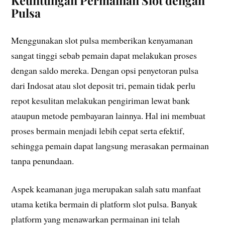
Keuntungan Permainan Slot dengan
Pulsa
Menggunakan slot pulsa memberikan kenyamanan
sangat tinggi sebab pemain dapat melakukan proses
dengan saldo mereka. Dengan opsi penyetoran pulsa
dari Indosat atau slot deposit tri, pemain tidak perlu
repot kesulitan melakukan pengiriman lewat bank
ataupun metode pembayaran lainnya. Hal ini membuat
proses bermain menjadi lebih cepat serta efektif,
sehingga pemain dapat langsung merasakan permainan
tanpa penundaan.
Aspek keamanan juga merupakan salah satu manfaat
utama ketika bermain di platform slot pulsa. Banyak
platform yang menawarkan permainan ini telah