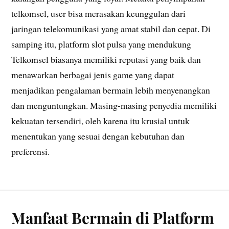
telkomsel, user bisa merasakan keunggulan dari
jaringan telekomunikasi yang amat stabil dan cepat. Di
samping itu, platform slot pulsa yang mendukung
Telkomsel biasanya memiliki reputasi yang baik dan
menawarkan berbagai jenis game yang dapat
menjadikan pengalaman bermain lebih menyenangkan
dan menguntungkan. Masing-masing penyedia memiliki
kekuatan tersendiri, oleh karena itu krusial untuk
menentukan yang sesuai dengan kebutuhan dan
preferensi.
Manfaat Bermain di Platform