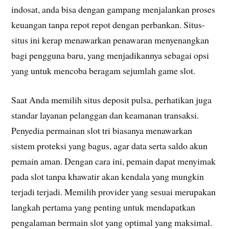
indosat, anda bisa dengan gampang menjalankan proses
keuangan tanpa repot repot dengan perbankan. Situs-
situs ini kerap menawarkan penawaran menyenangkan
bagi pengguna baru, yang menjadikannya sebagai opsi
yang untuk mencoba beragam sejumlah game slot.
Saat Anda memilih situs deposit pulsa, perhatikan juga
standar layanan pelanggan dan keamanan transaksi.
Penyedia permainan slot tri biasanya menawarkan
sistem proteksi yang bagus, agar data serta saldo akun
pemain aman. Dengan cara ini, pemain dapat menyimak
pada slot tanpa khawatir akan kendala yang mungkin
terjadi terjadi. Memilih provider yang sesuai merupakan
langkah pertama yang penting untuk mendapatkan
pengalaman bermain slot yang optimal yang maksimal.