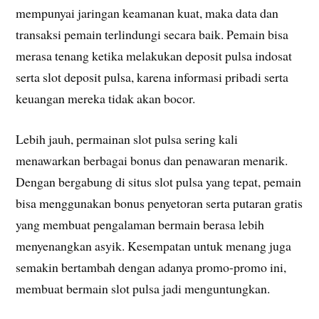
mempunyai jaringan keamanan kuat, maka data dan
transaksi pemain terlindungi secara baik. Pemain bisa
merasa tenang ketika melakukan deposit pulsa indosat
serta slot deposit pulsa, karena informasi pribadi serta
keuangan mereka tidak akan bocor.
Lebih jauh, permainan slot pulsa sering kali
menawarkan berbagai bonus dan penawaran menarik.
Dengan bergabung di situs slot pulsa yang tepat, pemain
bisa menggunakan bonus penyetoran serta putaran gratis
yang membuat pengalaman bermain berasa lebih
menyenangkan asyik. Kesempatan untuk menang juga
semakin bertambah dengan adanya promo-promo ini,
membuat bermain slot pulsa jadi menguntungkan.