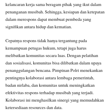
kelancaran kerja sama beragam pihak yang ikut dalam
penanganan musibah. Sehingga, kesiapan dan ketepatan
dalam merespons dapat membuat pembeda yang
signifikan antara hidup dan kematian.
Cepatnya respons tidak hanya tergantung pada
kemampuan petugas hukum, tetapi juga harus
melibatkan komunitas secara luas. Dengan pelatihan
dan sosialisasi, komunitas bisa dilibatkan dalam upaya
penanggulangan bencana. Pimpinan Polri menekankan
pentingnya kolaborasi antara lembaga pemerintah,
badan nirlaba, dan komunitas untuk meningkatkan
efektivitas respons terhadap musibah yang terjadi.
Kolaborasi ini menghasilkan sinergi yang memudahkan
ketersediaan resources dan data.