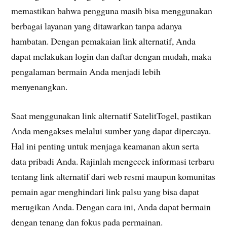
memastikan bahwa pengguna masih bisa menggunakan
berbagai layanan yang ditawarkan tanpa adanya
hambatan. Dengan pemakaian link alternatif, Anda
dapat melakukan login dan daftar dengan mudah, maka
pengalaman bermain Anda menjadi lebih
menyenangkan.
Saat menggunakan link alternatif SatelitTogel, pastikan
Anda mengakses melalui sumber yang dapat dipercaya.
Hal ini penting untuk menjaga keamanan akun serta
data pribadi Anda. Rajinlah mengecek informasi terbaru
tentang link alternatif dari web resmi maupun komunitas
pemain agar menghindari link palsu yang bisa dapat
merugikan Anda. Dengan cara ini, Anda dapat bermain
dengan tenang dan fokus pada permainan.