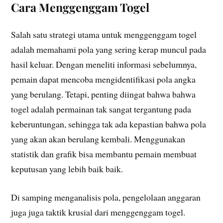
Cara Menggenggam Togel
Salah satu strategi utama untuk menggenggam togel
adalah memahami pola yang sering kerap muncul pada
hasil keluar. Dengan meneliti informasi sebelumnya,
pemain dapat mencoba mengidentifikasi pola angka
yang berulang. Tetapi, penting diingat bahwa bahwa
togel adalah permainan tak sangat tergantung pada
keberuntungan, sehingga tak ada kepastian bahwa pola
yang akan akan berulang kembali. Menggunakan
statistik dan grafik bisa membantu pemain membuat
keputusan yang lebih baik baik.
Di samping menganalisis pola, pengelolaan anggaran
juga juga taktik krusial dari menggenggam togel.