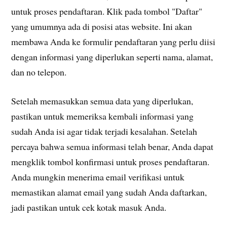
untuk proses pendaftaran. Klik pada tombol "Daftar"
yang umumnya ada di posisi atas website. Ini akan
membawa Anda ke formulir pendaftaran yang perlu diisi
dengan informasi yang diperlukan seperti nama, alamat,
dan no telepon.
Setelah memasukkan semua data yang diperlukan,
pastikan untuk memeriksa kembali informasi yang
sudah Anda isi agar tidak terjadi kesalahan. Setelah
percaya bahwa semua informasi telah benar, Anda dapat
mengklik tombol konfirmasi untuk proses pendaftaran.
Anda mungkin menerima email verifikasi untuk
memastikan alamat email yang sudah Anda daftarkan,
jadi pastikan untuk cek kotak masuk Anda.