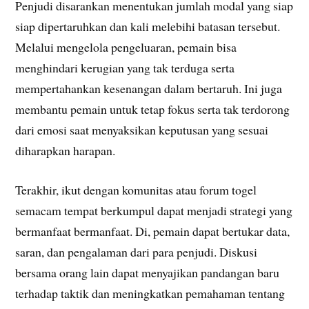
Penjudi disarankan menentukan jumlah modal yang siap
siap dipertaruhkan dan kali melebihi batasan tersebut.
Melalui mengelola pengeluaran, pemain bisa
menghindari kerugian yang tak terduga serta
mempertahankan kesenangan dalam bertaruh. Ini juga
membantu pemain untuk tetap fokus serta tak terdorong
dari emosi saat menyaksikan keputusan yang sesuai
diharapkan harapan.
Terakhir, ikut dengan komunitas atau forum togel
semacam tempat berkumpul dapat menjadi strategi yang
bermanfaat bermanfaat. Di, pemain dapat bertukar data,
saran, dan pengalaman dari para penjudi. Diskusi
bersama orang lain dapat menyajikan pandangan baru
terhadap taktik dan meningkatkan pemahaman tentang