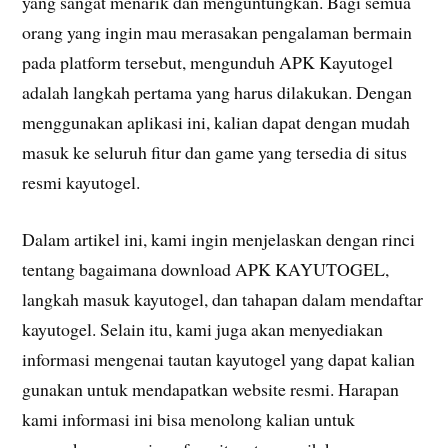
yang sangat menarik dan menguntungkan. Bagi semua
orang yang ingin mau merasakan pengalaman bermain
pada platform tersebut, mengunduh APK Kayutogel
adalah langkah pertama yang harus dilakukan. Dengan
menggunakan aplikasi ini, kalian dapat dengan mudah
masuk ke seluruh fitur dan game yang tersedia di situs
resmi kayutogel.
Dalam artikel ini, kami ingin menjelaskan dengan rinci
tentang bagaimana download APK KAYUTOGEL,
langkah masuk kayutogel, dan tahapan dalam mendaftar
kayutogel. Selain itu, kami juga akan menyediakan
informasi mengenai tautan kayutogel yang dapat kalian
gunakan untuk mendapatkan website resmi. Harapan
kami informasi ini bisa menolong kalian untuk