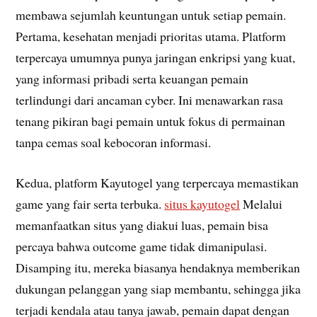
membawa sejumlah keuntungan untuk setiap pemain.
Pertama, kesehatan menjadi prioritas utama. Platform
terpercaya umumnya punya jaringan enkripsi yang kuat,
yang informasi pribadi serta keuangan pemain
terlindungi dari ancaman cyber. Ini menawarkan rasa
tenang pikiran bagi pemain untuk fokus di permainan
tanpa cemas soal kebocoran informasi.
Kedua, platform Kayutogel yang terpercaya memastikan
game yang fair serta terbuka.
situs kayutogel
Melalui
memanfaatkan situs yang diakui luas, pemain bisa
percaya bahwa outcome game tidak dimanipulasi.
Disamping itu, mereka biasanya hendaknya memberikan
dukungan pelanggan yang siap membantu, sehingga jika
terjadi kendala atau tanya jawab, pemain dapat dengan