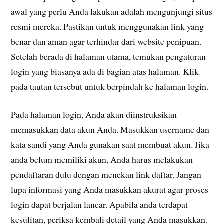
awal yang perlu Anda lakukan adalah mengunjungi situs
resmi mereka. Pastikan untuk menggunakan link yang
benar dan aman agar terhindar dari website penipuan.
Setelah berada di halaman utama, temukan pengaturan
login yang biasanya ada di bagian atas halaman. Klik
pada tautan tersebut untuk berpindah ke halaman login.
Pada halaman login, Anda akan diinstruksikan
memasukkan data akun Anda. Masukkan username dan
kata sandi yang Anda gunakan saat membuat akun. Jika
anda belum memiliki akun, Anda harus melakukan
pendaftaran dulu dengan menekan link daftar. Jangan
lupa informasi yang Anda masukkan akurat agar proses
login dapat berjalan lancar. Apabila anda terdapat
kesulitan, periksa kembali detail yang Anda masukkan.