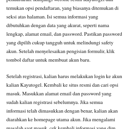
temukan opsi pendaftaran, yang biasanya ditemukan di
seksi atas halaman. Isi semua informasi yang
dibutuhkan dengan data yang akurat, seperti nama
lengkap, alamat email, dan password. Pastikan password
yang dipilih cukup tangguh untuk melindungi safety
akun. Setelah menyelesaikan pengisian formulir, klik
tombol daftar untuk membuat akun baru.
Setelah registrasi, kalian harus melakukan login ke akun
kalian Kayutogel. Kembali ke situs resmi dan cari opsi
masuk. Masukkan alamat email dan password yang
sudah kalian registrasi sebelumnya. Jika semua
informasi telah dimasukkan dengan benar, kalian akan
diarahkan ke homepage utama akun. Jika mengalami
masalah saat masuk, cek kembali informasi yang dim