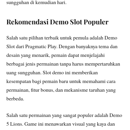
sungguhan di kemudian hari.
Rekomendasi Demo Slot Populer
Salah satu pilihan terbaik untuk pemula adalah Demo
Slot dari Pragmatic Play. Dengan banyaknya tema dan
desain yang menarik, pemain dapat menjelajahi
berbagai jenis permainan tanpa harus mempertaruhkan
uang sungguhan. Slot demo ini memberikan
kesempatan bagi pemain baru untuk memahami cara
permainan, fitur bonus, dan mekanisme taruhan yang
berbeda.
Salah satu permainan yang sangat populer adalah Demo
5 Lions. Game ini menawarkan visual yang kaya dan