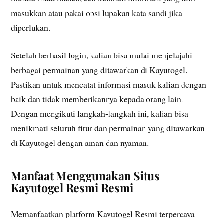
masukkan atau pakai opsi lupakan kata sandi jika
diperlukan.
Setelah berhasil login, kalian bisa mulai menjelajahi
berbagai permainan yang ditawarkan di Kayutogel.
Pastikan untuk mencatat informasi masuk kalian dengan
baik dan tidak memberikannya kepada orang lain.
Dengan mengikuti langkah-langkah ini, kalian bisa
menikmati seluruh fitur dan permainan yang ditawarkan
di Kayutogel dengan aman dan nyaman.
Manfaat Menggunakan Situs
Kayutogel Resmi Resmi
Memanfaatkan platform Kayutogel Resmi terpercaya