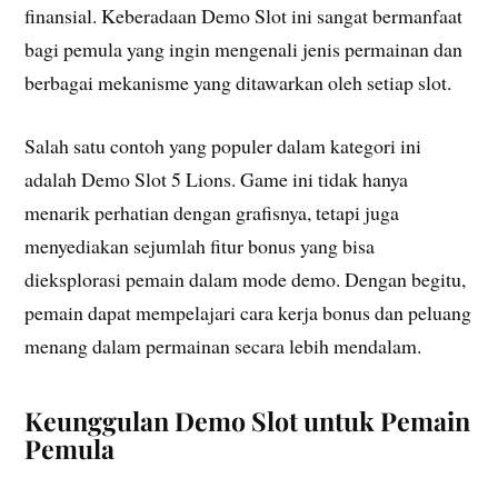
finansial. Keberadaan Demo Slot ini sangat bermanfaat
bagi pemula yang ingin mengenali jenis permainan dan
berbagai mekanisme yang ditawarkan oleh setiap slot.
Salah satu contoh yang populer dalam kategori ini
adalah Demo Slot 5 Lions. Game ini tidak hanya
menarik perhatian dengan grafisnya, tetapi juga
menyediakan sejumlah fitur bonus yang bisa
dieksplorasi pemain dalam mode demo. Dengan begitu,
pemain dapat mempelajari cara kerja bonus dan peluang
menang dalam permainan secara lebih mendalam.
Keunggulan Demo Slot untuk Pemain
Pemula