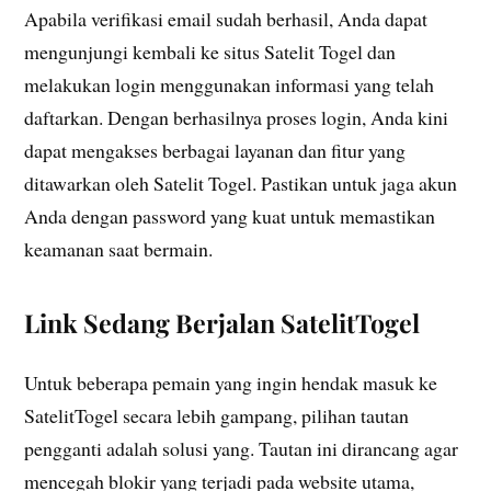
Apabila verifikasi email sudah berhasil, Anda dapat
mengunjungi kembali ke situs Satelit Togel dan
melakukan login menggunakan informasi yang telah
daftarkan. Dengan berhasilnya proses login, Anda kini
dapat mengakses berbagai layanan dan fitur yang
ditawarkan oleh Satelit Togel. Pastikan untuk jaga akun
Anda dengan password yang kuat untuk memastikan
keamanan saat bermain.
Link Sedang Berjalan SatelitTogel
Untuk beberapa pemain yang ingin hendak masuk ke
SatelitTogel secara lebih gampang, pilihan tautan
pengganti adalah solusi yang. Tautan ini dirancang agar
mencegah blokir yang terjadi pada website utama,