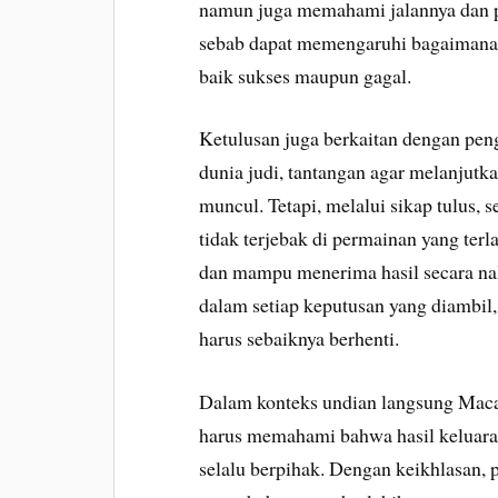
namun juga memahami jalannya dan pe
sebab dapat memengaruhi bagaimana 
baik sukses maupun gagal.
Ketulusan juga berkaitan dengan peng
dunia judi, tantangan agar melanjutka
muncul. Tetapi, melalui sikap tulus, 
tidak terjebak di permainan yang terl
dan mampu menerima hasil secara nala
dalam setiap keputusan yang diambi
harus sebaiknya berhenti.
Dalam konteks undian langsung Macau
harus memahami bahwa hasil keluaran
selalu berpihak. Dengan keikhlasan,