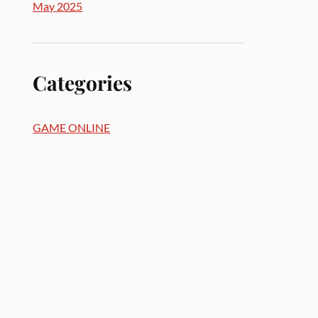
May 2025
Categories
GAME ONLINE