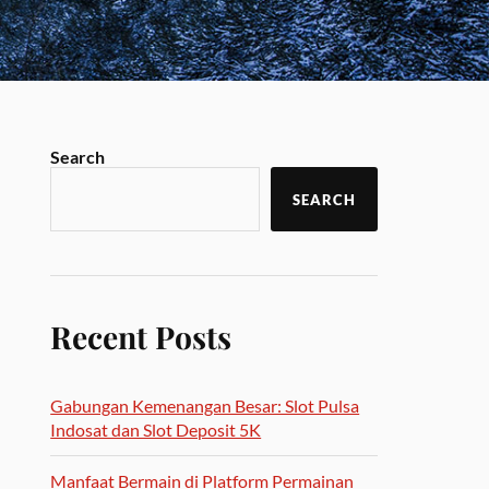
Search
SEARCH
Recent Posts
Gabungan Kemenangan Besar: Slot Pulsa
Indosat dan Slot Deposit 5K
Manfaat Bermain di Platform Permainan