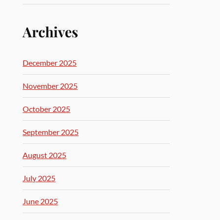
Archives
December 2025
November 2025
October 2025
September 2025
August 2025
July 2025
June 2025