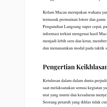
Kolam Macau merupakan wahana yang
termasuk permainan lotere dan game 
Pengundian Langsung super cepat, p
informasi terkini mengenai hasil M
menjadi lebih seru dan ketat, member
dan menanamkan modal pada taktik se
Pengertian Keikhlasa
Ketulusan dalam dalam dunia perjudian
saat melaksanakan semua kegiatan ya
niat yang murni dan kesadaran menyel
Seorang petaruh yang ikhlas tidak c