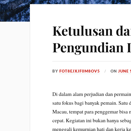
Ketulusan da
Pengundian 
BY
FOT8EJXJF0M8OV5
ON
JUNE 
Di dalam alam perjudian dan permain
satu fokus bagi banyak pemain. Satu 
Macau, tempat para penggemar bisa m
cepat. Kegiatan ini bukan hanya seba
menggali kemurnian hati dan kerja k