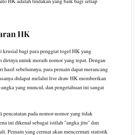
aito HK adalah tindakan yang baik bagi setiap
aran HK
krusial bagi para penggiat togel HK yang
dirinya untuk meraih nomor yang tepat. Dengan
ari hasil sebelumnya, para pemain dapat merancang
biasanya didapat melalui live draw HK memberikan
angka yang muncul, dan pengetahuan ini sangat
adi pencatatan pada nomor-nomor yang tidak
a ini dikenal sebagai istilah "angka jitu" dan
i. Pemain yang cermat akan mencermati statistik