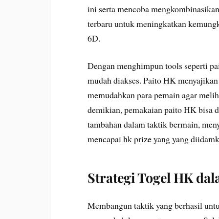
ini serta mencoba mengkombinasikan
terbaru untuk meningkatkan kemung
6D.
Dengan menghimpun tools seperti pai
mudah diakses. Paito HK menyajikan 
memudahkan para pemain agar melihat
demikian, pemakaian paito HK bisa dij
tambahan dalam taktik bermain, meny
mencapai hk prize yang yang diidamk
Strategi Togel HK da
Membangun taktik yang berhasil unt