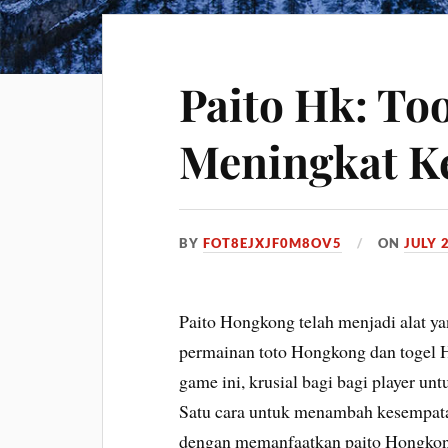
Paito Hk: To
Meningkat K
BY
FOT8EJXJF0M8OV5
ON
JULY 
Paito Hongkong telah menjadi alat 
permainan toto Hongkong dan togel 
game ini, krusial bagi bagi player un
Satu cara untuk menambah kesempat
dengan memanfaatkan paito Hongkong