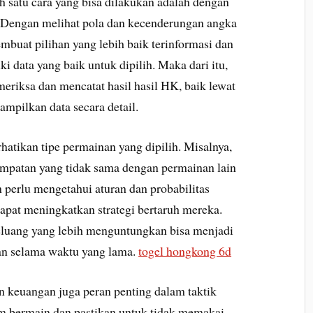
satu cara yang bisa dilakukan adalah dengan
. Dengan melihat pola dan kecenderungan angka
buat pilihan yang lebih baik terinformasi dan
data yang baik untuk dipilih. Maka dari itu,
meriksa dan mencatat hasil hasil HK, baik lewat
mpilkan data secara detail.
hatikan tipe permainan yang dipilih. Misalnya,
patan yang tidak sama dengan permainan lain
in perlu mengetahui aturan dan probabilitas
apat meningkatkan strategi bertaruh mereka.
luang yang lebih menguntungkan bisa menjadi
n selama waktu yang lama.
togel hongkong 6d
 keuangan juga peran penting dalam taktik
m bermain dan pastikan untuk tidak memakai