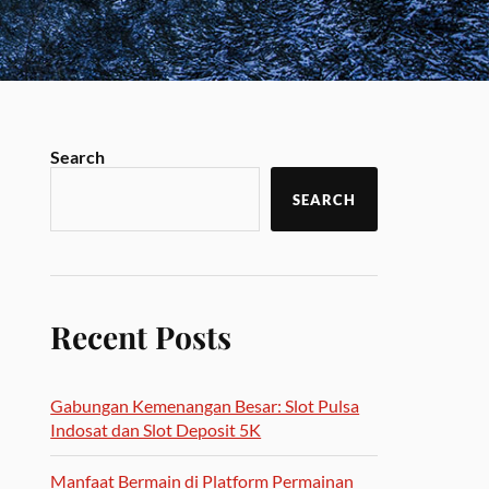
Search
SEARCH
Recent Posts
Gabungan Kemenangan Besar: Slot Pulsa
Indosat dan Slot Deposit 5K
Manfaat Bermain di Platform Permainan