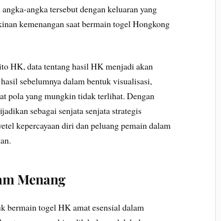
 angka-angka tersebut dengan keluaran yang
kinan kemenangan saat bermain togel Hongkong
to HK, data tentang hasil HK menjadi akan
hasil sebelumnya dalam bentuk visualisasi,
 pola yang mungkin tidak terlihat. Dengan
adikan sebagai senjata senjata strategis
etel kepercayaan diri dan peluang pemain dalam
an.
lam Menang
uk bermain togel HK amat esensial dalam