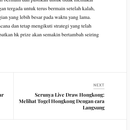
gan tergada untuk terus bermain setelah kalah,
ian yang lebih besar pada waktu yang lama.
ana dan tetap mengikuti strategi yang telah
atkan hk prize akan semakin bertambah seiring
NEXT
ar
Serunya Live Draw Hongkong:
Melihat Togel Hongkong Dengan cara
Langsung