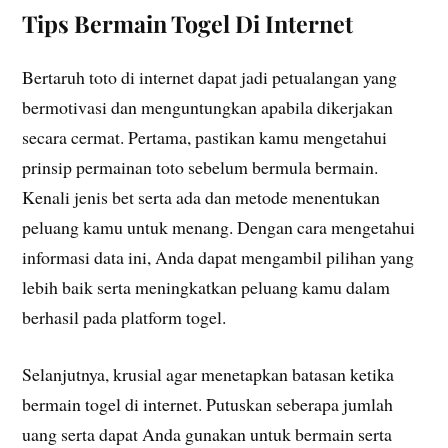
Tips Bermain Togel Di Internet
Bertaruh toto di internet dapat jadi petualangan yang
bermotivasi dan menguntungkan apabila dikerjakan
secara cermat. Pertama, pastikan kamu mengetahui
prinsip permainan toto sebelum bermula bermain.
Kenali jenis bet serta ada dan metode menentukan
peluang kamu untuk menang. Dengan cara mengetahui
informasi data ini, Anda dapat mengambil pilihan yang
lebih baik serta meningkatkan peluang kamu dalam
berhasil pada platform togel.
Selanjutnya, krusial agar menetapkan batasan ketika
bermain togel di internet. Putuskan seberapa jumlah
uang serta dapat Anda gunakan untuk bermain serta