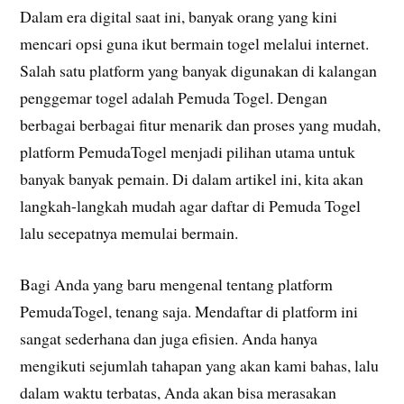
Dalam era digital saat ini, banyak orang yang kini
mencari opsi guna ikut bermain togel melalui internet.
Salah satu platform yang banyak digunakan di kalangan
penggemar togel adalah Pemuda Togel. Dengan
berbagai berbagai fitur menarik dan proses yang mudah,
platform PemudaTogel menjadi pilihan utama untuk
banyak banyak pemain. Di dalam artikel ini, kita akan
langkah-langkah mudah agar daftar di Pemuda Togel
lalu secepatnya memulai bermain.
Bagi Anda yang baru mengenal tentang platform
PemudaTogel, tenang saja. Mendaftar di platform ini
sangat sederhana dan juga efisien. Anda hanya
mengikuti sejumlah tahapan yang akan kami bahas, lalu
dalam waktu terbatas, Anda akan bisa merasakan