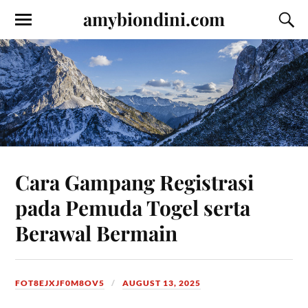
amybiondini.com
Cara Gampang Registrasi
pada Pemuda Togel serta
Berawal Bermain
FOT8EJXJF0M8OV5
AUGUST 13, 2025