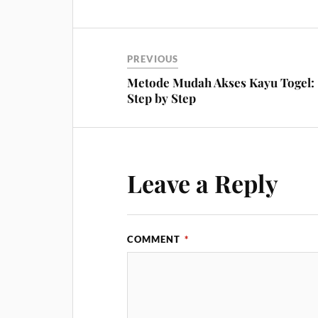
PREVIOUS
Metode Mudah Akses Kayu Togel:
Step by Step
Leave a Reply
COMMENT
*