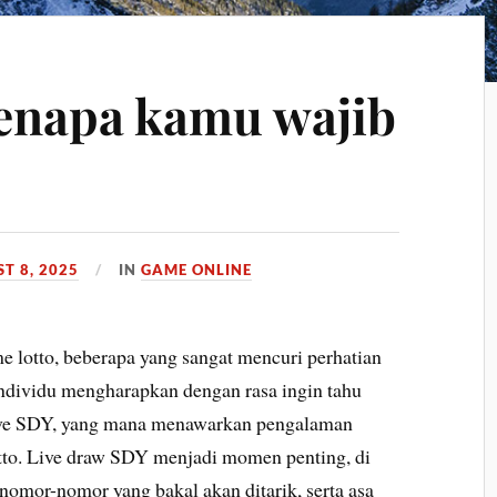
enapa kamu wajib
T 8, 2025
IN
GAME ONLINE
e lotto, beberapa yang sangat mencuri perhatian
 individu mengharapkan dengan rasa ingin tahu
 live SDY, yang mana menawarkan pengalaman
tto. Live draw SDY menjadi momen penting, di
 nomor-nomor yang bakal akan ditarik, serta asa