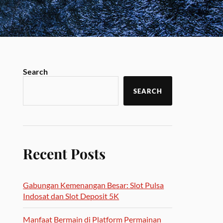
Search
SEARCH
Recent Posts
Gabungan Kemenangan Besar: Slot Pulsa
Indosat dan Slot Deposit 5K
Manfaat Bermain di Platform Permainan