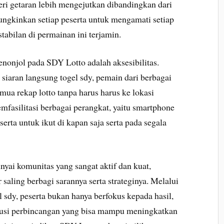
ri getaran lebih mengejutkan dibandingkan dari
mungkinkan setiap peserta untuk mengamati setiap
tabilan di permainan ini terjamin.
nonjol pada SDY Lotto adalah aksesibilitas.
iaran langsung togel sdy, pemain dari berbagai
emua rekap lotto tanpa harus harus ke lokasi
memfasilitasi berbagai perangkat, yaitu smartphone
rta untuk ikut di kapan saja serta pada segala
yai komunitas yang sangat aktif dan kuat,
ling berbagi sarannya serta strateginya. Melalui
l sdy, peserta bukan hanya berfokus kepada hasil,
diskusi perbincangan yang bisa mampu meningkatkan