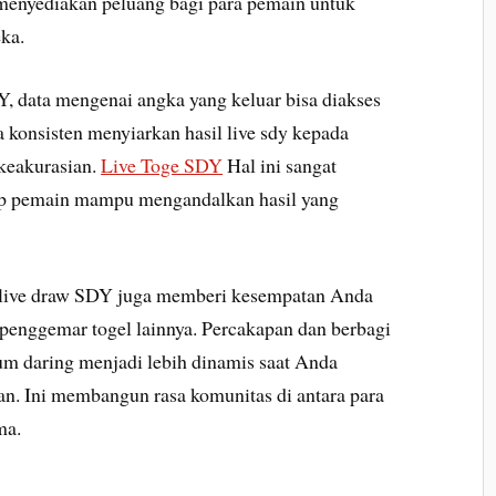
menyediakan peluang bagi para pemain untuk
ka.
Y, data mengenai angka yang keluar bisa diakses
a konsisten menyiarkan hasil live sdy kepada
 keakurasian.
Live Toge SDY
Hal ini sangat
ap pemain mampu mengandalkan hasil yang
am live draw SDY juga memberi kesempatan Anda
 penggemar togel lainnya. Percakapan dan berbagi
rum daring menjadi lebih dinamis saat Anda
aan. Ini membangun rasa komunitas di antara para
ma.