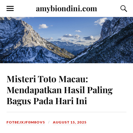
amybiondini.com
Misteri Toto Macau:
Mendapatkan Hasil Paling
Bagus Pada Hari Ini
FOT8EJXJF0M8OV5
AUGUST 15, 2025