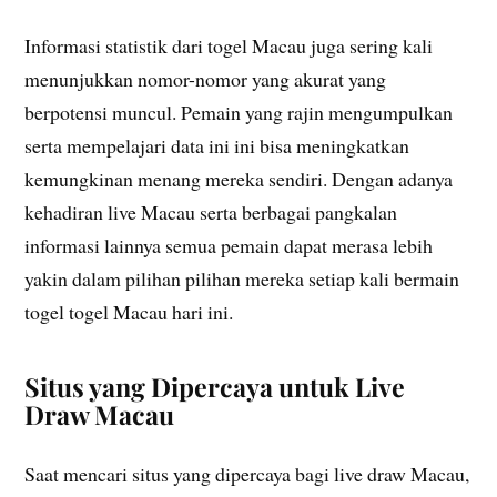
Informasi statistik dari togel Macau juga sering kali
menunjukkan nomor-nomor yang akurat yang
berpotensi muncul. Pemain yang rajin mengumpulkan
serta mempelajari data ini ini bisa meningkatkan
kemungkinan menang mereka sendiri. Dengan adanya
kehadiran live Macau serta berbagai pangkalan
informasi lainnya semua pemain dapat merasa lebih
yakin dalam pilihan pilihan mereka setiap kali bermain
togel togel Macau hari ini.
Situs yang Dipercaya untuk Live
Draw Macau
Saat mencari situs yang dipercaya bagi live draw Macau,