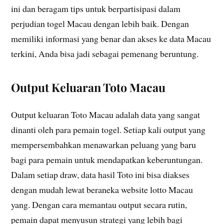
ini dan beragam tips untuk berpartisipasi dalam
perjudian togel Macau dengan lebih baik. Dengan
memiliki informasi yang benar dan akses ke data Macau
terkini, Anda bisa jadi sebagai pemenang beruntung.
Output Keluaran Toto Macau
Output keluaran Toto Macau adalah data yang sangat
dinanti oleh para pemain togel. Setiap kali output yang
mempersembahkan menawarkan peluang yang baru
bagi para pemain untuk mendapatkan keberuntungan.
Dalam setiap draw, data hasil Toto ini bisa diakses
dengan mudah lewat beraneka website lotto Macau
yang. Dengan cara memantau output secara rutin,
pemain dapat menyusun strategi yang lebih bagi