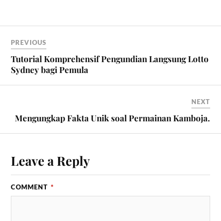
PREVIOUS
Tutorial Komprehensif Pengundian Langsung Lotto
Sydney bagi Pemula
NEXT
Mengungkap Fakta Unik soal Permainan Kamboja.
Leave a Reply
COMMENT
*