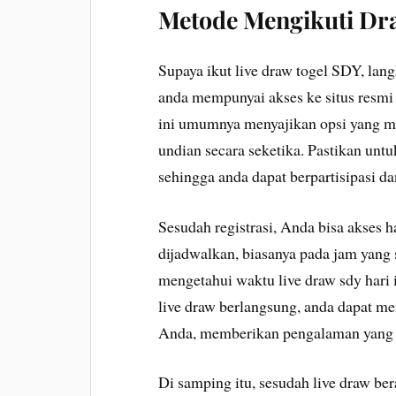
Metode Mengikuti Dr
Supaya ikut live draw togel SDY, la
anda mempunyai akses ke situs resmi 
ini umumnya menyajikan opsi yang m
undian secara seketika. Pastikan untu
sehingga anda dapat berpartisipasi d
Sesudah registrasi, Anda bisa akses 
dijadwalkan, biasanya pada jam yang 
mengetahui waktu live draw sdy hari 
live draw berlangsung, anda dapat me
Anda, memberikan pengalaman yang 
Di samping itu, sesudah live draw ber