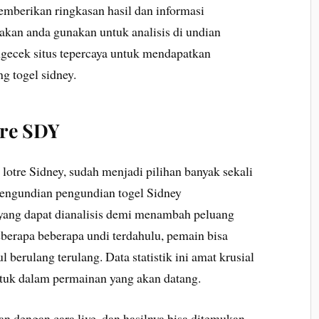
memberikan ringkasan hasil dan informasi
akan anda gunakan untuk analisis di undian
ngecek situs tepercaya untuk mendapatkan
ng togel sidney.
tre SDY
 lotre Sidney, sudah menjadi pilihan banyak sekali
 pengundian pengundian togel Sidney
yang dapat dianalisis demi menambah peluang
eberapa beberapa undi terdahulu, pemain bisa
berulang terulang. Data statistik ini amat krusial
tuk dalam permainan yang akan datang.
n dengan cara live, dan hasilnya bisa ditemukan