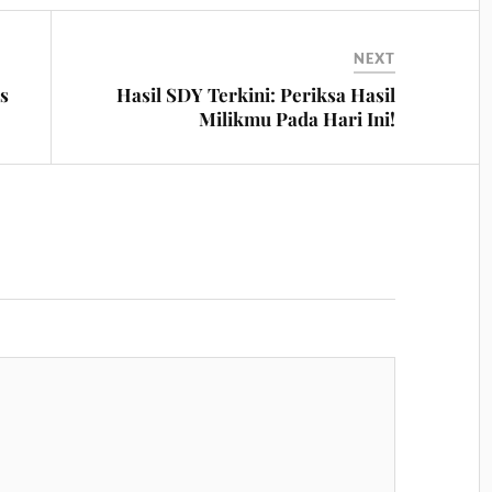
NEXT
s
Hasil SDY Terkini: Periksa Hasil
Milikmu Pada Hari Ini!