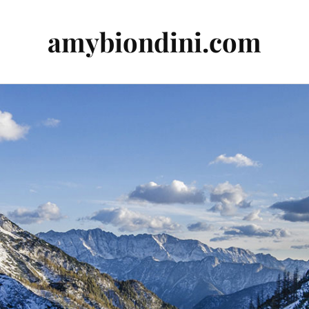
amybiondini.com