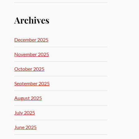
Archives
December 2025
November 2025
October 2025
September 2025
August 2025
July 2025
June 2025