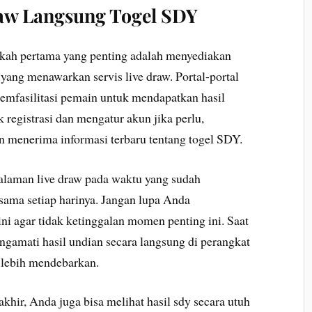
aw Langsung Togel SDY
ngkah pertama yang penting adalah menyediakan
yang menawarkan servis live draw. Portal-portal
emfasilitasi pemain untuk mendapatkan hasil
k registrasi dan mengatur akun jika perlu,
an menerima informasi terbaru tentang togel SDY.
halaman live draw pada waktu yang sudah
sama setiap harinya. Jangan lupa Anda
ini agar tidak ketinggalan momen penting ini. Saat
ngamati hasil undian secara langsung di perangkat
lebih mendebarkan.
akhir, Anda juga bisa melihat hasil sdy secara utuh