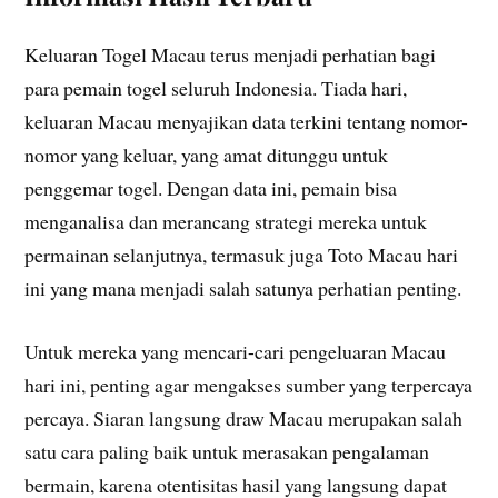
Keluaran Togel Macau terus menjadi perhatian bagi
para pemain togel seluruh Indonesia. Tiada hari,
keluaran Macau menyajikan data terkini tentang nomor-
nomor yang keluar, yang amat ditunggu untuk
penggemar togel. Dengan data ini, pemain bisa
menganalisa dan merancang strategi mereka untuk
permainan selanjutnya, termasuk juga Toto Macau hari
ini yang mana menjadi salah satunya perhatian penting.
Untuk mereka yang mencari-cari pengeluaran Macau
hari ini, penting agar mengakses sumber yang terpercaya
percaya. Siaran langsung draw Macau merupakan salah
satu cara paling baik untuk merasakan pengalaman
bermain, karena otentisitas hasil yang langsung dapat