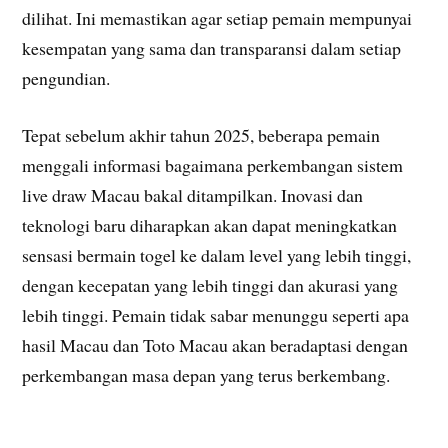
dilihat. Ini memastikan agar setiap pemain mempunyai
kesempatan yang sama dan transparansi dalam setiap
pengundian.
Tepat sebelum akhir tahun 2025, beberapa pemain
menggali informasi bagaimana perkembangan sistem
live draw Macau bakal ditampilkan. Inovasi dan
teknologi baru diharapkan akan dapat meningkatkan
sensasi bermain togel ke dalam level yang lebih tinggi,
dengan kecepatan yang lebih tinggi dan akurasi yang
lebih tinggi. Pemain tidak sabar menunggu seperti apa
hasil Macau dan Toto Macau akan beradaptasi dengan
perkembangan masa depan yang terus berkembang.