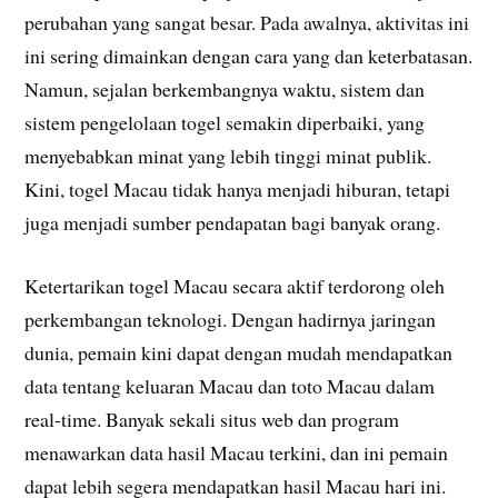
perubahan yang sangat besar. Pada awalnya, aktivitas ini
ini sering dimainkan dengan cara yang dan keterbatasan.
Namun, sejalan berkembangnya waktu, sistem dan
sistem pengelolaan togel semakin diperbaiki, yang
menyebabkan minat yang lebih tinggi minat publik.
Kini, togel Macau tidak hanya menjadi hiburan, tetapi
juga menjadi sumber pendapatan bagi banyak orang.
Ketertarikan togel Macau secara aktif terdorong oleh
perkembangan teknologi. Dengan hadirnya jaringan
dunia, pemain kini dapat dengan mudah mendapatkan
data tentang keluaran Macau dan toto Macau dalam
real-time. Banyak sekali situs web dan program
menawarkan data hasil Macau terkini, dan ini pemain
dapat lebih segera mendapatkan hasil Macau hari ini.