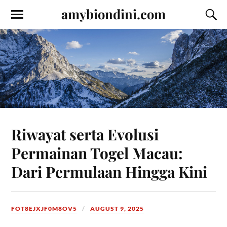
amybiondini.com
Riwayat serta Evolusi
Permainan Togel Macau:
Dari Permulaan Hingga Kini
FOT8EJXJF0M8OV5
AUGUST 9, 2025