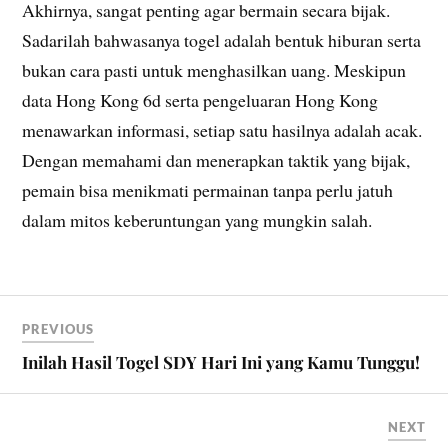
Akhirnya, sangat penting agar bermain secara bijak.
Sadarilah bahwasanya togel adalah bentuk hiburan serta
bukan cara pasti untuk menghasilkan uang. Meskipun
data Hong Kong 6d serta pengeluaran Hong Kong
menawarkan informasi, setiap satu hasilnya adalah acak.
Dengan memahami dan menerapkan taktik yang bijak,
pemain bisa menikmati permainan tanpa perlu jatuh
dalam mitos keberuntungan yang mungkin salah.
PREVIOUS
Inilah Hasil Togel SDY Hari Ini yang Kamu Tunggu!
NEXT