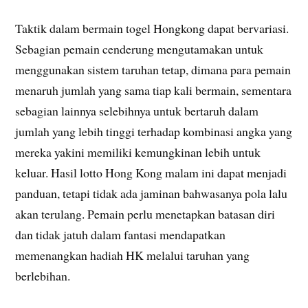
Taktik dalam bermain togel Hongkong dapat bervariasi.
Sebagian pemain cenderung mengutamakan untuk
menggunakan sistem taruhan tetap, dimana para pemain
menaruh jumlah yang sama tiap kali bermain, sementara
sebagian lainnya selebihnya untuk bertaruh dalam
jumlah yang lebih tinggi terhadap kombinasi angka yang
mereka yakini memiliki kemungkinan lebih untuk
keluar. Hasil lotto Hong Kong malam ini dapat menjadi
panduan, tetapi tidak ada jaminan bahwasanya pola lalu
akan terulang. Pemain perlu menetapkan batasan diri
dan tidak jatuh dalam fantasi mendapatkan
memenangkan hadiah HK melalui taruhan yang
berlebihan.