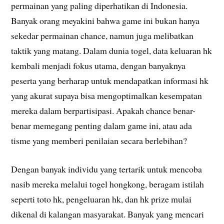
permainan yang paling diperhatikan di Indonesia.
Banyak orang meyakini bahwa game ini bukan hanya
sekedar permainan chance, namun juga melibatkan
taktik yang matang. Dalam dunia togel, data keluaran hk
kembali menjadi fokus utama, dengan banyaknya
peserta yang berharap untuk mendapatkan informasi hk
yang akurat supaya bisa mengoptimalkan kesempatan
mereka dalam berpartisipasi. Apakah chance benar-
benar memegang penting dalam game ini, atau ada
tisme yang memberi penilaian secara berlebihan?
Dengan banyak individu yang tertarik untuk mencoba
nasib mereka melalui togel hongkong, beragam istilah
seperti toto hk, pengeluaran hk, dan hk prize mulai
dikenal di kalangan masyarakat. Banyak yang mencari