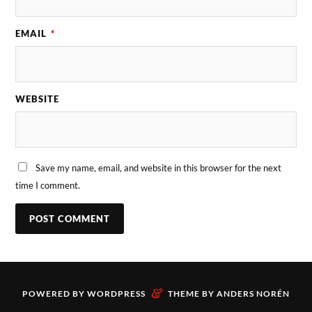
EMAIL
*
WEBSITE
Save my name, email, and website in this browser for the next
time I comment.
&
POWERED BY
WORDPRESS
THEME BY
ANDERS NORÉN