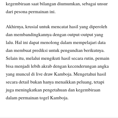
kegembiraan saat bilangan diumumkan, sebagai unsur
dari pesona permainan ini.
Akhirnya, krusial untuk mencatat hasil yang diperoleh
dan membandingkannya dengan output-output yang
lalu. Hal ini dapat menolong dalam mempelajari data
dan membuat prediksi untuk pengundian berikutnya.
Selain itu, melalui mengikuti hasil secara rutin, pemain
bisa menjadi lebih akrab dengan kecenderungan angka
yang muncul di live draw Kamboja. Mengetahui hasil
secara detail bukan hanya menaikkan peluang, tetapi
juga meningkatkan pengetahuan dan kegembiraan
dalam permainan togel Kamboja.