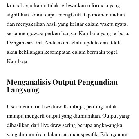
krusial agar kamu tidak terlewatkan informasi yang
signifikan. kamu dapat mengikuti tiap momen undian
dan menyaksikan hasil yang keluar dalam waktu nyata,
serta mengawasi perkembangan Kamboja yang terbaru.
Dengan cara ini, Anda akan selalu update dan tidak
akan kehilangan kesempatan dalam bermain togel
Kamboja.
Menganalisis Output Pengundian
Langsung
Usai menonton live draw Kamboja, penting untuk
mampu mengerti output yang diumumkan. Output yang
dihasilkan dari live draw sering berupa angka-angka
yang diumumkan dalam susunan spesifik. Bilangan ini