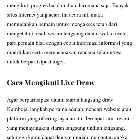
mengikuti progres hasil undian dari mana saja. Banyak
situs internet yang acara ini acara ini, maka
memudahkan pemain untuk mengakses tetap dari
mengetahui result secara langsung dalam waktu nyata,
para pemain bisa dengan cepat informasi informasi yang
diperlukan serta merencanakan rencana selanjutnya
untuk berpartisipasi togel.
Cara Mengikuti Live Draw
Agar berpartisipasi dalam siaran langsung draw
Kamboja, langkah pertama adalah mencari website atau
platform yang offering layanan itu. Terdapat situs resmi
yang menayangkan siaran langsung undian langsung,
sehingga kamu dapat dengan mudah memantau angka