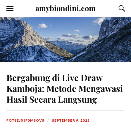
amybiondini.com
Bergabung di Live Draw
Kamboja: Metode Mengawasi
Hasil Secara Langsung
FOT8EJXJF0M8OV5
SEPTEMBER 9, 2025