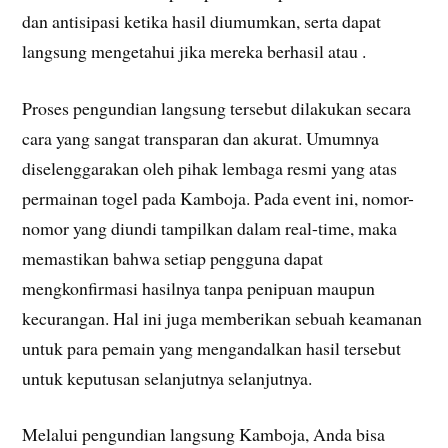
dan antisipasi ketika hasil diumumkan, serta dapat
langsung mengetahui jika mereka berhasil atau .
Proses pengundian langsung tersebut dilakukan secara
cara yang sangat transparan dan akurat. Umumnya
diselenggarakan oleh pihak lembaga resmi yang atas
permainan togel pada Kamboja. Pada event ini, nomor-
nomor yang diundi tampilkan dalam real-time, maka
memastikan bahwa setiap pengguna dapat
mengkonfirmasi hasilnya tanpa penipuan maupun
kecurangan. Hal ini juga memberikan sebuah keamanan
untuk para pemain yang mengandalkan hasil tersebut
untuk keputusan selanjutnya selanjutnya.
Melalui pengundian langsung Kamboja, Anda bisa