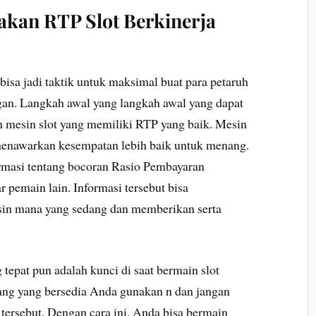
kan RTP Slot Berkinerja
isa jadi taktik untuk maksimal buat para petaruh
n. Langkah awal yang langkah awal yang dapat
 mesin slot yang memiliki RTP yang baik. Mesin
enawarkan kesempatan lebih baik untuk menang.
formasi tentang bocoran Rasio Pembayaran
 pemain lain. Informasi tersebut bisa
n mana yang sedang dan memberikan serta
tepat pun adalah kunci di saat bermain slot
uang yang bersedia Anda gunakan n dan jangan
 tersebut. Dengan cara ini, Anda bisa bermain