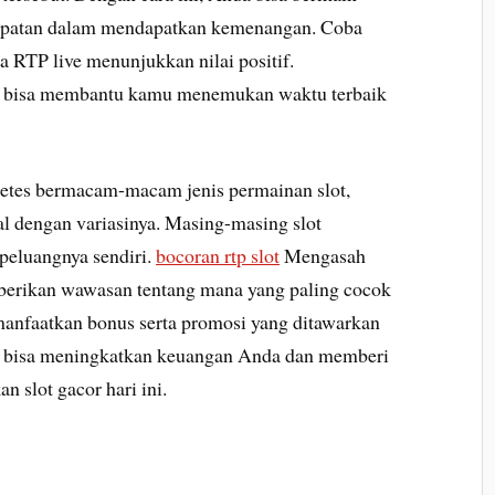
empatan dalam mendapatkan kemenangan. Coba
a RTP live menunjukkan nilai positif.
tu bisa membantu kamu menemukan waktu terbaik
ngetes bermacam-macam jenis permainan slot,
nal dengan variasinya. Masing-masing slot
 peluangnya sendiri.
bocoran rtp slot
Mengasah
berikan wawasan tentang mana yang paling cocok
anfaatkan bonus serta promosi yang ditawarkan
 ini bisa meningkatkan keuangan Anda dan memberi
 slot gacor hari ini.