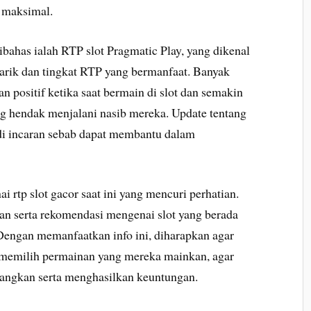
 maksimal.
dibahas ialah RTP slot Pragmatic Play, yang dikenal
arik dan tingkat RTP yang bermanfaat. Banyak
ositif ketika saat bermain di slot dan semakin
g hendak menjalani nasib mereka. Update tentang
di incaran sebab dapat membantu dalam
ai rtp slot gacor saat ini yang mencuri perhatian.
an serta rekomendasi mengenai slot yang berada
 Dengan memanfaatkan info ini, diharapkan agar
a memilih permainan yang mereka mainkan, agar
angkan serta menghasilkan keuntungan.