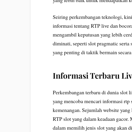
yang lebih baik untuk mendapatkan k
Seiring perkembangan teknologi, kini
informasi tentang RTP live dan bocor
mengambil keputusan yang lebih cer
diminati, seperti slot pragmatic sert
yang penting di taktik bermain secara
Informasi Terbaru Liv
Perkembangan terbaru di dunia slot 
yang mencoba mencari informasi rtp 
kemenangan. Sejumlah website yang 
RTP slot yang dalam keadaan gacor. Me
dalam memilih jenis slot yang akan