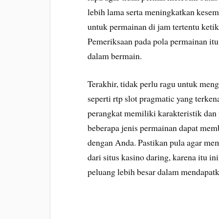
lebih lama serta meningkatkan kes
untuk permainan di jam tertentu ketik
Pemeriksaan pada pola permainan i
dalam bermain.
Terakhir, tidak perlu ragu untuk me
seperti rtp slot pragmatic yang terke
perangkat memiliki karakteristik dan
beberapa jenis permainan dapat mem
dengan Anda. Pastikan pula agar mem
dari situs kasino daring, karena itu
peluang lebih besar dalam mendapatkan