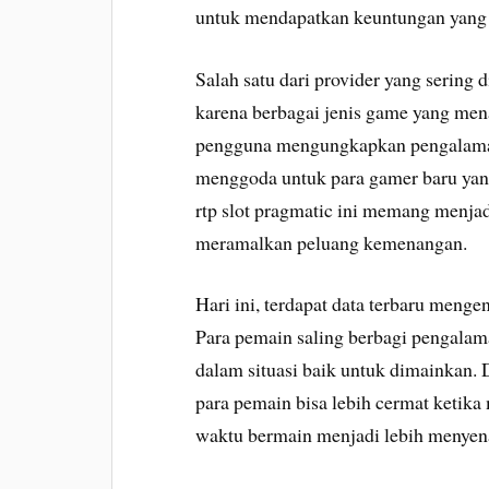
untuk mendapatkan keuntungan yang
Salah satu dari provider yang sering 
karena berbagai jenis game yang men
pengguna mengungkapkan pengalaman p
menggoda untuk para gamer baru yan
rtp slot pragmatic ini memang menja
meramalkan peluang kemenangan.
Hari ini, terdapat data terbaru mengen
Para pemain saling berbagi pengalam
dalam situasi baik untuk dimainkan.
para pemain bisa lebih cermat ketik
waktu bermain menjadi lebih menyen