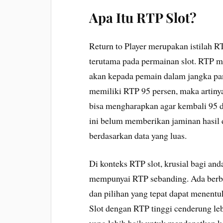
Apa Itu RTP Slot?
Return to Player merupakan istilah R
terutama pada permainan slot. RTP me
akan kepada pemain dalam jangka pan
memiliki RTP 95 persen, maka artinya
bisa mengharapkan agar kembali 95
ini belum memberikan jaminan hasil
berdasarkan data yang luas.
Di konteks RTP slot, krusial bagi an
mempunyai RTP sebanding. Ada berbag
dan pilihan yang tepat dapat menent
Slot dengan RTP tinggi cenderung le