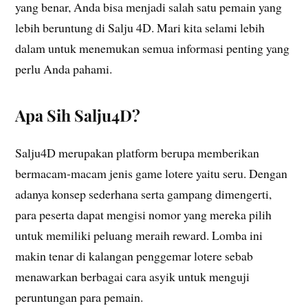
yang benar, Anda bisa menjadi salah satu pemain yang
lebih beruntung di Salju 4D. Mari kita selami lebih
dalam untuk menemukan semua informasi penting yang
perlu Anda pahami.
Apa Sih Salju4D?
Salju4D merupakan platform berupa memberikan
bermacam-macam jenis game lotere yaitu seru. Dengan
adanya konsep sederhana serta gampang dimengerti,
para peserta dapat mengisi nomor yang mereka pilih
untuk memiliki peluang meraih reward. Lomba ini
makin tenar di kalangan penggemar lotere sebab
menawarkan berbagai cara asyik untuk menguji
peruntungan para pemain.