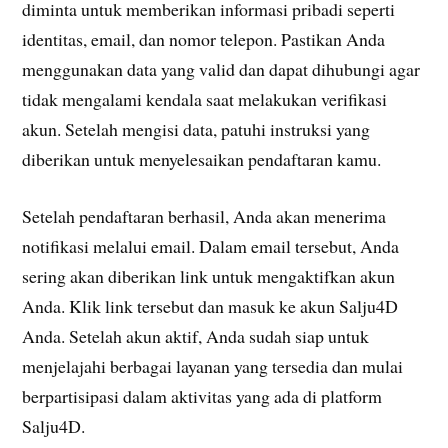
diminta untuk memberikan informasi pribadi seperti
identitas, email, dan nomor telepon. Pastikan Anda
menggunakan data yang valid dan dapat dihubungi agar
tidak mengalami kendala saat melakukan verifikasi
akun. Setelah mengisi data, patuhi instruksi yang
diberikan untuk menyelesaikan pendaftaran kamu.
Setelah pendaftaran berhasil, Anda akan menerima
notifikasi melalui email. Dalam email tersebut, Anda
sering akan diberikan link untuk mengaktifkan akun
Anda. Klik link tersebut dan masuk ke akun Salju4D
Anda. Setelah akun aktif, Anda sudah siap untuk
menjelajahi berbagai layanan yang tersedia dan mulai
berpartisipasi dalam aktivitas yang ada di platform
Salju4D.