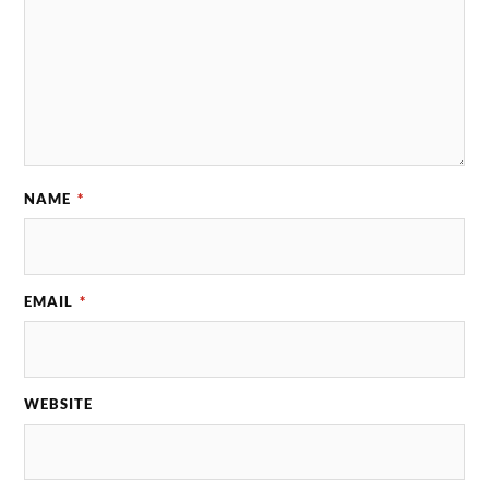
NAME
*
EMAIL
*
WEBSITE