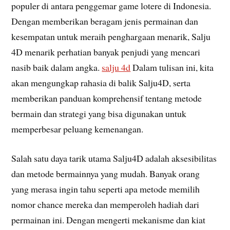
populer di antara penggemar game lotere di Indonesia.
Dengan memberikan beragam jenis permainan dan
kesempatan untuk meraih penghargaan menarik, Salju
4D menarik perhatian banyak penjudi yang mencari
nasib baik dalam angka.
salju 4d
Dalam tulisan ini, kita
akan mengungkap rahasia di balik Salju4D, serta
memberikan panduan komprehensif tentang metode
bermain dan strategi yang bisa digunakan untuk
memperbesar peluang kemenangan.
Salah satu daya tarik utama Salju4D adalah aksesibilitas
dan metode bermainnya yang mudah. Banyak orang
yang merasa ingin tahu seperti apa metode memilih
nomor chance mereka dan memperoleh hadiah dari
permainan ini. Dengan mengerti mekanisme dan kiat