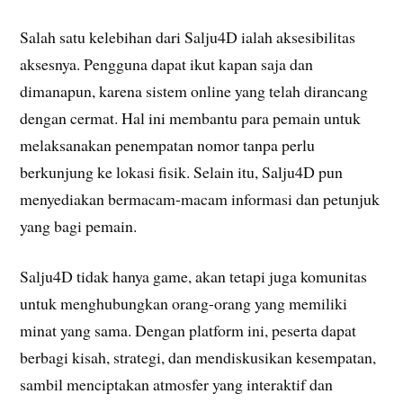
Salah satu kelebihan dari Salju4D ialah aksesibilitas
aksesnya. Pengguna dapat ikut kapan saja dan
dimanapun, karena sistem online yang telah dirancang
dengan cermat. Hal ini membantu para pemain untuk
melaksanakan penempatan nomor tanpa perlu
berkunjung ke lokasi fisik. Selain itu, Salju4D pun
menyediakan bermacam-macam informasi dan petunjuk
yang bagi pemain.
Salju4D tidak hanya game, akan tetapi juga komunitas
untuk menghubungkan orang-orang yang memiliki
minat yang sama. Dengan platform ini, peserta dapat
berbagi kisah, strategi, dan mendiskusikan kesempatan,
sambil menciptakan atmosfer yang interaktif dan