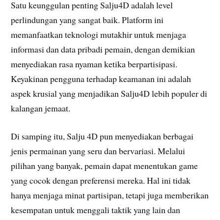
Satu keunggulan penting Salju4D adalah level
perlindungan yang sangat baik. Platform ini
memanfaatkan teknologi mutakhir untuk menjaga
informasi dan data pribadi pemain, dengan demikian
menyediakan rasa nyaman ketika berpartisipasi.
Keyakinan pengguna terhadap keamanan ini adalah
aspek krusial yang menjadikan Salju4D lebih populer di
kalangan jemaat.
Di samping itu, Salju 4D pun menyediakan berbagai
jenis permainan yang seru dan bervariasi. Melalui
pilihan yang banyak, pemain dapat menentukan game
yang cocok dengan preferensi mereka. Hal ini tidak
hanya menjaga minat partisipan, tetapi juga memberikan
kesempatan untuk menggali taktik yang lain dan