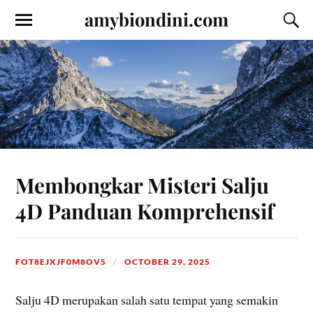
amybiondini.com
Membongkar Misteri Salju
4D Panduan Komprehensif
FOT8EJXJF0M8OV5
OCTOBER 29, 2025
Salju 4D merupakan salah satu tempat yang semakin