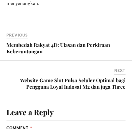
menyenangkan.
PREVIOUS
Membedah Rakyat 4D: Ulasan dan Perkiraan
Keberuntungan
NEXT
Website Game Slot Pulsa Seluler Optimal bagi
Pengguna Loyal Indosat M2 dan juga Three
Leave a Reply
COMMENT
*