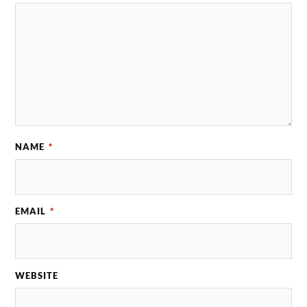
NAME
*
EMAIL
*
WEBSITE