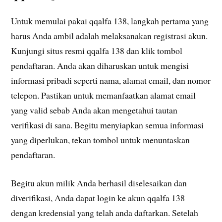
Untuk memulai pakai qqalfa 138, langkah pertama yang
harus Anda ambil adalah melaksanakan registrasi akun.
Kunjungi situs resmi qqalfa 138 dan klik tombol
pendaftaran. Anda akan diharuskan untuk mengisi
informasi pribadi seperti nama, alamat email, dan nomor
telepon. Pastikan untuk memanfaatkan alamat email
yang valid sebab Anda akan mengetahui tautan
verifikasi di sana. Begitu menyiapkan semua informasi
yang diperlukan, tekan tombol untuk menuntaskan
pendaftaran.
Begitu akun milik Anda berhasil diselesaikan dan
diverifikasi, Anda dapat login ke akun qqalfa 138
dengan kredensial yang telah anda daftarkan. Setelah