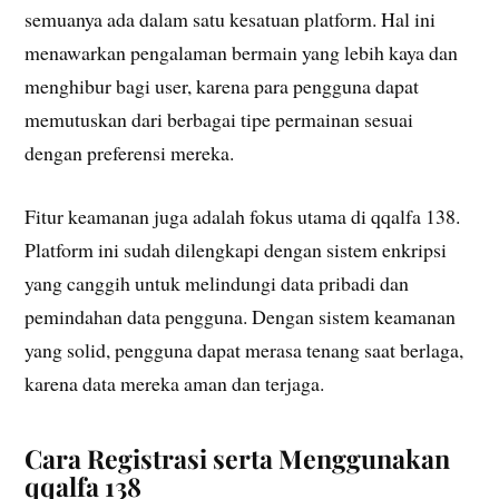
semuanya ada dalam satu kesatuan platform. Hal ini
menawarkan pengalaman bermain yang lebih kaya dan
menghibur bagi user, karena para pengguna dapat
memutuskan dari berbagai tipe permainan sesuai
dengan preferensi mereka.
Fitur keamanan juga adalah fokus utama di qqalfa 138.
Platform ini sudah dilengkapi dengan sistem enkripsi
yang canggih untuk melindungi data pribadi dan
pemindahan data pengguna. Dengan sistem keamanan
yang solid, pengguna dapat merasa tenang saat berlaga,
karena data mereka aman dan terjaga.
Cara Registrasi serta Menggunakan
qqalfa 138