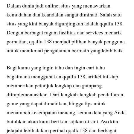
Dalam dunia judi online, situs yang menawarkan
kemudahan dan keandalan sangat diminati. Salah satu
situs yang kini banyak digunjingkan adalah qqalfa 138.
Dengan berbagai ragam fasilitas dan services menarik
perhatian, qqalfa 138 menjadi pilihan banyak pengguna
untuk menikmati pengalaman bermain yang lebih baik.
Bagi kamu yang ingin tahu dan ingin cari tahu
bagaimana menggunakan qqalfa 138, artikel ini siap
memberikan petunjuk lengkap dan gampang
diimplementasikan. Dari langkah-langkah pendaftaran,
game yang dapat dimainkan, hingga tips untuk
menambah kesempatan menang, semua data yang Anda
butuhkan akan kami berikan sajikan di sini. Ayo kita
jelajahi lebih dalam perihal qqalfa138 dan berbagai