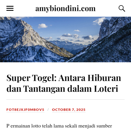
amybiondini.com
Super Togel: Antara Hiburan
dan Tantangan dalam Loteri
FOT8EJXJF0M8OV5
OCTOBER 7, 2025
P ermainan lotto telah lama sekali menjadi sumber