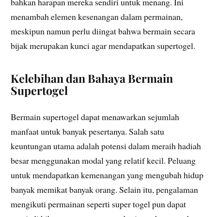
bahkan harapan mereka sendiri untuk menang. Ini
menambah elemen kesenangan dalam permainan,
meskipun namun perlu diingat bahwa bermain secara
bijak merupakan kunci agar mendapatkan supertogel.
Kelebihan dan Bahaya Bermain
Supertogel
Bermain supertogel dapat menawarkan sejumlah
manfaat untuk banyak pesertanya. Salah satu
keuntungan utama adalah potensi dalam meraih hadiah
besar menggunakan modal yang relatif kecil. Peluang
untuk mendapatkan kemenangan yang mengubah hidup
banyak memikat banyak orang. Selain itu, pengalaman
mengikuti permainan seperti super togel pun dapat