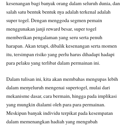
kesenangan bagi banyak orang dalam seluruh dunia, dan
salah satu bentuk bentuk nya adalah terkenal adalah
super togel. Dengan menggoda segmen pemain
menggunakan janji reward besar, super togel
memberikan pengalaman yang seru serta penuh
harapan. Akan tetapi, dibalik kesenangan serta momen
itu, tersimpan risiko yang perlu harus dihadapi hadapi
para pelaku yang terlibat dalam permainan ini.
Dalam tulisan ini, kita akan membahas mengupas lebih
dalam menyeluruh mengenai supertogel, mulai dari
mekanisme dasar, cara bermain, hingga pada implikasi
yang mungkin dialami oleh para para permainan.
Meskipun banyak individu terpikat pada kesempatan
dalam memenangkan hadiah yang mengubah