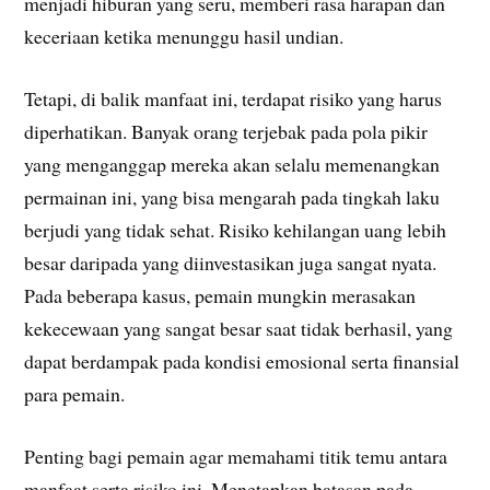
menjadi hiburan yang seru, memberi rasa harapan dan
keceriaan ketika menunggu hasil undian.
Tetapi, di balik manfaat ini, terdapat risiko yang harus
diperhatikan. Banyak orang terjebak pada pola pikir
yang menganggap mereka akan selalu memenangkan
permainan ini, yang bisa mengarah pada tingkah laku
berjudi yang tidak sehat. Risiko kehilangan uang lebih
besar daripada yang diinvestasikan juga sangat nyata.
Pada beberapa kasus, pemain mungkin merasakan
kekecewaan yang sangat besar saat tidak berhasil, yang
dapat berdampak pada kondisi emosional serta finansial
para pemain.
Penting bagi pemain agar memahami titik temu antara
manfaat serta risiko ini. Menetapkan batasan pada