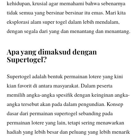
kehidupan, krusial agar memahami bahwa sebenarnya
tidak semua yang bersinar bersinar itu emas. Mari kita
eksplorasi alam super togel dalam lebih mendalam,
dengan segala dari yang dan menantang dan menantang.
Apa yang dimaksud dengan
Supertogel?
Supertogel adalah bentuk permainan lotere yang kini
kian favorit di antara masyarakat. Dalam peserta
memilih angka-angka spesifik dengan keinginan angka-
angka tersebut akan pada dalam pengundian. Konsep
dasar dari permainan supertogel sebanding pada
permainan lotere yang lain, tetapi sering menawarkan
hadiah yang lebih besar dan peluang yang lebih menarik