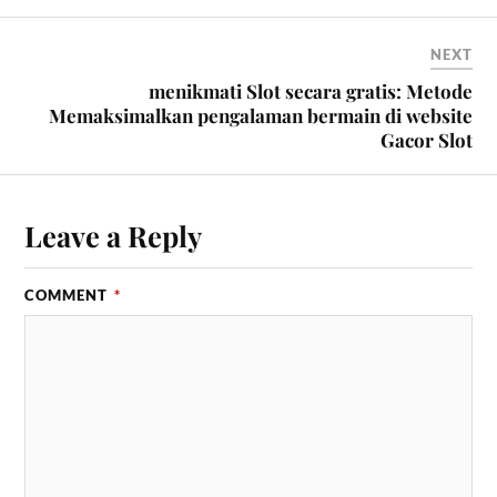
NEXT
menikmati Slot secara gratis: Metode
Memaksimalkan pengalaman bermain di website
Gacor Slot
Leave a Reply
COMMENT
*