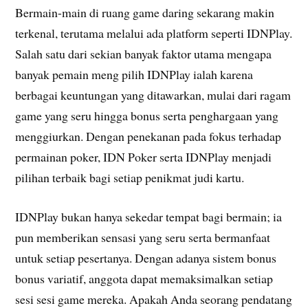
Bermain-main di ruang game daring sekarang makin
terkenal, terutama melalui ada platform seperti IDNPlay.
Salah satu dari sekian banyak faktor utama mengapa
banyak pemain meng pilih IDNPlay ialah karena
berbagai keuntungan yang ditawarkan, mulai dari ragam
game yang seru hingga bonus serta penghargaan yang
menggiurkan. Dengan penekanan pada fokus terhadap
permainan poker, IDN Poker serta IDNPlay menjadi
pilihan terbaik bagi setiap penikmat judi kartu.
IDNPlay bukan hanya sekedar tempat bagi bermain; ia
pun memberikan sensasi yang seru serta bermanfaat
untuk setiap pesertanya. Dengan adanya sistem bonus
bonus variatif, anggota dapat memaksimalkan setiap
sesi sesi game mereka. Apakah Anda seorang pendatang