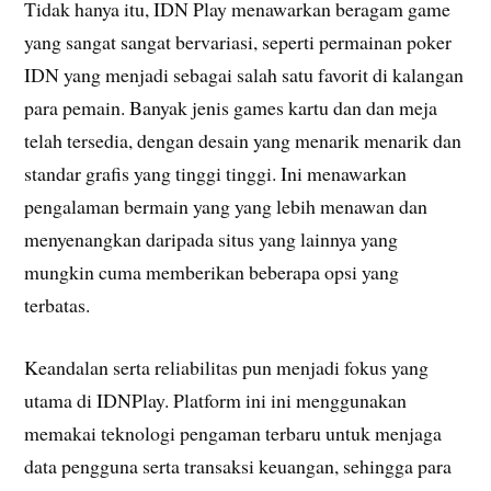
Tidak hanya itu, IDN Play menawarkan beragam game
yang sangat sangat bervariasi, seperti permainan poker
IDN yang menjadi sebagai salah satu favorit di kalangan
para pemain. Banyak jenis games kartu dan dan meja
telah tersedia, dengan desain yang menarik menarik dan
standar grafis yang tinggi tinggi. Ini menawarkan
pengalaman bermain yang yang lebih menawan dan
menyenangkan daripada situs yang lainnya yang
mungkin cuma memberikan beberapa opsi yang
terbatas.
Keandalan serta reliabilitas pun menjadi fokus yang
utama di IDNPlay. Platform ini ini menggunakan
memakai teknologi pengaman terbaru untuk menjaga
data pengguna serta transaksi keuangan, sehingga para