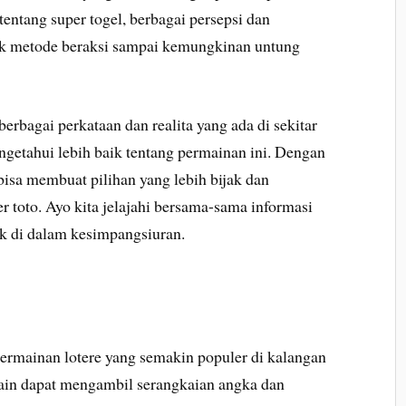
tentang super togel, berbagai persepsi dan
suk metode beraksi sampai kemungkinan untung
berbagai perkataan dan realita yang ada di sekitar
engetahui lebih baik tentang permainan ini. Dengan
isa membuat pilihan yang lebih bijak dan
r toto. Ayo kita jelajahi bersama-sama informasi
bak di dalam kesimpangsiuran.
permainan lotere yang semakin populer di kalangan
ain dapat mengambil serangkaian angka dan