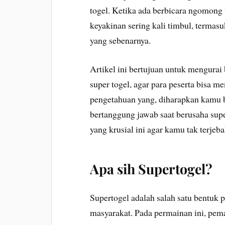
togel. Ketika ada berbicara ngomong 
keyakinan sering kali timbul, terma
yang sebenarnya.
Artikel ini bertujuan untuk mengurai 
super togel, agar para peserta bisa m
pengetahuan yang, diharapkan kamu b
bertanggung jawab saat berusaha supe
yang krusial ini agar kamu tak terje
Apa sih Supertogel?
Supertogel adalah salah satu bentuk 
masyarakat. Pada permainan ini, pem