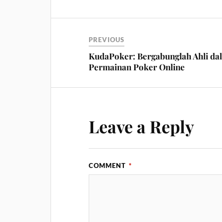
PREVIOUS
KudaPoker: Bergabunglah Ahli da
Permainan Poker Online
Leave a Reply
COMMENT
*