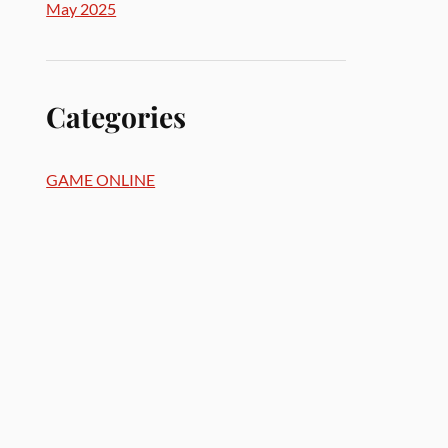
May 2025
Categories
GAME ONLINE