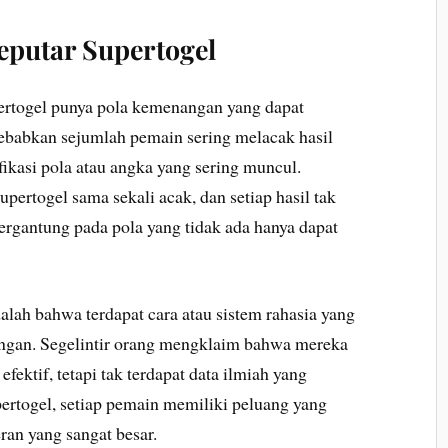
putar Supertogel
ertogel punya pola kemenangan yang dapat
sebabkan sejumlah pemain sering melacak hasil
ikasi pola atau angka yang sering muncul.
ertogel sama sekali acak, dan setiap hasil tak
ergantung pada pola yang tidak ada hanya dapat
lah bahwa terdapat cara atau sistem rahasia yang
ngan. Segelintir orang mengklaim bahwa mereka
efektif, tetapi tak terdapat data ilmiah yang
ertogel, setiap pemain memiliki peluang yang
ran yang sangat besar.