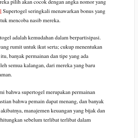
eka pilih akan cocok dengan angka nomor yang
l
Supertogel seringkali menawarkan bonus yang
ntuk mencoba nasib mereka.
ertogel adalah kemudahan dalam berpartisipasi.
 yang rumit untuk ikut serta; cukup menentukan
itu, banyak permainan dan tipe yang ada
oleh semua kalangan, dari mereka yang baru
aman.
ami bahwa supertogel merupakan permainan
astian bahwa pemain dapat menang, dan banyak
 akibatnya, manajemen keuangan yang bijak dan
hitungkan sebelum terlibat terlibat dalam