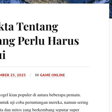
kta Tentang
ang Perlu Harus
i
BER 25, 2025
IN
GAME ONLINE
togel kian populer di antara beberapa pemain.
 untuk uji coba peruntungan mereka, namun sering
ita dan mitos yang berkembang seputar super