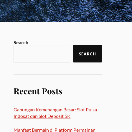
Search
SEARCH
Recent Posts
Gabungan Kemenangan Besar: Slot Pulsa
Indosat dan Slot Deposit 5K
Manfaat Bermain di Platform Permainan