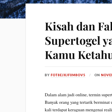
Kisah dan Fa
Supertogel y
Kamu Ketahu
BY
FOT8EJXJF0M8OV5
ON
NOVEM
Dalam alam judi online, termin super
Banyak orang yang tertarik berminat
kali terdapat keraguan mengenai real