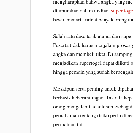
mengharapkan bahwa angka yang mer
diumumkan dalam undian.
super toge
besar, menarik minat banyak orang u
Salah satu daya tarik utama dari sup
Peserta tidak harus menjalani proses
angka dan membeli tiket. Di samping 
menjadikan supertogel dapat diikuti 
hingga pemain yang sudah berpengal
Meskipun seru, penting untuk dipah
berbasis keberuntungan. Tak ada kep
orang mengalami kekalahan. Sebagai
pemahaman tentang risiko perlu diper
permainan ini.