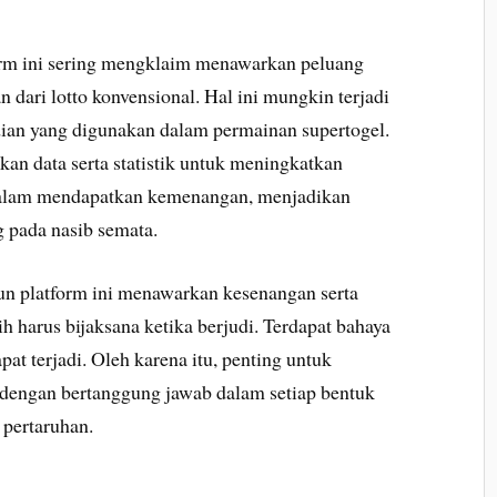
orm ini sering mengklaim menawarkan peluang
 dari lotto konvensional. Hal ini mungkin terjadi
ian yang digunakan dalam permainan supertogel.
an data serta statistik untuk meningkatkan
lam mendapatkan kemenangan, menjadikan
g pada nasib semata.
pun platform ini menawarkan kesenangan serta
 harus bijaksana ketika berjudi. Terdapat bahaya
at terjadi. Oleh karena itu, penting untuk
i dengan bertanggung jawab dalam setiap bentuk
pertaruhan.