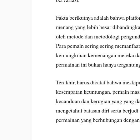
Fakta berikutnya adalah bahwa platf
menang yang lebih besar dibandingkan
oleh metode dan metodologi pengund
Para pemain sering sering memanfaatk
kemungkinan kemenangan mereka da
permainan ini bukan hanya tergantun
Terakhir, harus dicatat bahwa meski
kesempatan keuntungan, pemain masih
kecanduan dan kerugian yang yang dap
mengetahui batasan diri serta berjud
permainan yang berhubungan dengan 