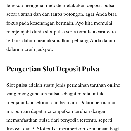
lengkap mengenai metode melakukan deposit pulsa
secara aman dan dan tanpa potongan, agar Anda bisa
fokus pada kesenangan bermain. Ayo kita memulai
menjelajahi dunia slot pulsa serta temukan cara-cara
terbaik dalam memaksimalkan peluang Anda dalam
dalam meraih jackpot.
Pengertian Slot Deposit Pulsa
Slot pulsa adalah suatu jenis permainan taruhan online
yang menggunakan pulsa sebagai media untuk
menjalankan setoran dan bermain. Dalam permainan
ini, pemain dapat menempatkan taruhan dengan
memanfaatkan pulsa dari penyedia tertentu, seperti
Indosat dan 3. Slot pulsa memberikan kemanisan bagi