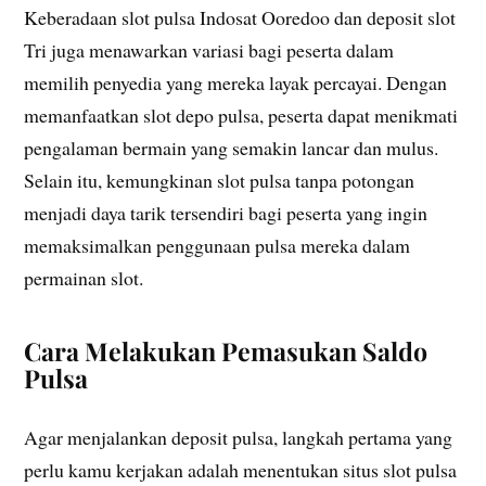
Keberadaan slot pulsa Indosat Ooredoo dan deposit slot
Tri juga menawarkan variasi bagi peserta dalam
memilih penyedia yang mereka layak percayai. Dengan
memanfaatkan slot depo pulsa, peserta dapat menikmati
pengalaman bermain yang semakin lancar dan mulus.
Selain itu, kemungkinan slot pulsa tanpa potongan
menjadi daya tarik tersendiri bagi peserta yang ingin
memaksimalkan penggunaan pulsa mereka dalam
permainan slot.
Cara Melakukan Pemasukan Saldo
Pulsa
Agar menjalankan deposit pulsa, langkah pertama yang
perlu kamu kerjakan adalah menentukan situs slot pulsa