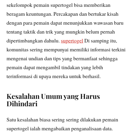
sekelompok pemain supertogel bisa memberikan
beragam keuntungan. Percakapan dan bertukar kisah
dengan para pemain dapat menunjukkan wawasan baru
tentang taktik dan trik yang mungkin belum pernah
dipertimbangkan dahulu.
supertogel
Di samping itu,
komunitas sering mempunyai memiliki informasi terkini
mengenai undian dan tips yang bermanfaat sehingga
pemain dapat mengambil tindakan yang lebih
terinformasi di upaya mereka untuk berhasil.
Kesalahan Umum yang Harus
Dihindari
Satu kesalahan biasa sering sering dilakukan pemain
supertogel ialah mengabaikan penganalisaan data.