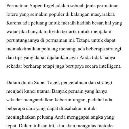
Permainan Super Togel adalah sebuah jenis permainan
lotere yang semakin populer di kalangan masyarakat.
Karena ada peluang untuk meraih hadiah besar, hal yang
wajar jika banyak individu tertarik untuk menjalani
peruntungannya di permainan ini. Tetapi, untuk dapat
memaksimalkan peluang menang, ada beberapa strategi
dan tips yang dapat dijalankan agar Anda tidak hanya
sekadar berharap tetapi juga berupaya secara intelligent.
Dalam dunia Super Togel, pengetahuan dan strategi
menjadi kunci utama. Banyak pemain yang hanya
sekadar mengandalkan keberuntungan, padahal ada
beberapa cara yang dapat diusahakan untuk
meningkatkan peluang Anda menggapai angka yang
tepat. Dalam tulisan ini, kita akan mengulas metode-