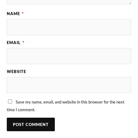
NAME
*
EMAIL
*
WEBSITE
Save my name, email, and website in this browser for the next
time I comment.