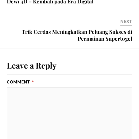
Dewi 4D – Kembali pada Era Digital
NEXT
Trik Cerdas Meningkatkan Peluang Sukses di
Permainan Supertogel
Leave a Reply
COMMENT
*