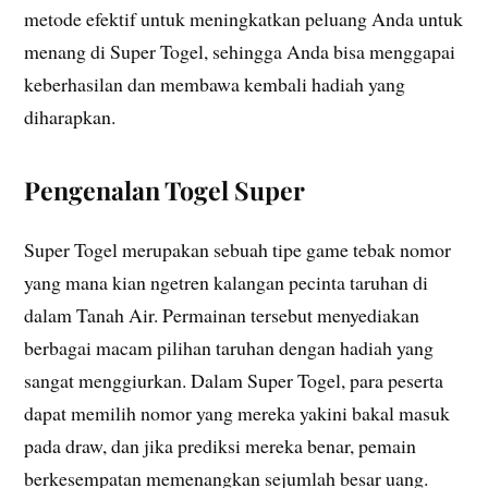
metode efektif untuk meningkatkan peluang Anda untuk
menang di Super Togel, sehingga Anda bisa menggapai
keberhasilan dan membawa kembali hadiah yang
diharapkan.
Pengenalan Togel Super
Super Togel merupakan sebuah tipe game tebak nomor
yang mana kian ngetren kalangan pecinta taruhan di
dalam Tanah Air. Permainan tersebut menyediakan
berbagai macam pilihan taruhan dengan hadiah yang
sangat menggiurkan. Dalam Super Togel, para peserta
dapat memilih nomor yang mereka yakini bakal masuk
pada draw, dan jika prediksi mereka benar, pemain
berkesempatan memenangkan sejumlah besar uang.