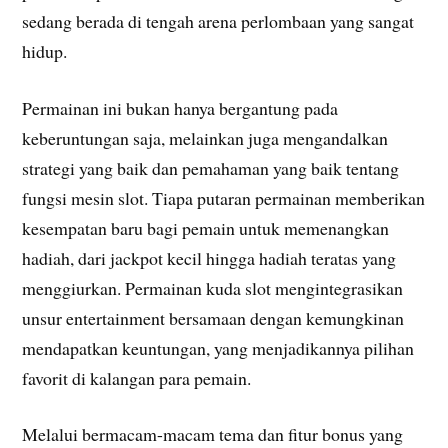
sedang berada di tengah arena perlombaan yang sangat
hidup.
Permainan ini bukan hanya bergantung pada
keberuntungan saja, melainkan juga mengandalkan
strategi yang baik dan pemahaman yang baik tentang
fungsi mesin slot. Tiapa putaran permainan memberikan
kesempatan baru bagi pemain untuk memenangkan
hadiah, dari jackpot kecil hingga hadiah teratas yang
menggiurkan. Permainan kuda slot mengintegrasikan
unsur entertainment bersamaan dengan kemungkinan
mendapatkan keuntungan, yang menjadikannya pilihan
favorit di kalangan para pemain.
Melalui bermacam-macam tema dan fitur bonus yang