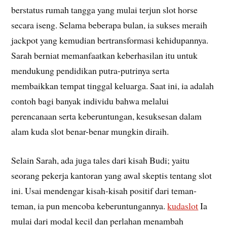
berstatus rumah tangga yang mulai terjun slot horse
secara iseng. Selama beberapa bulan, ia sukses meraih
jackpot yang kemudian bertransformasi kehidupannya.
Sarah berniat memanfaatkan keberhasilan itu untuk
mendukung pendidikan putra-putrinya serta
membaikkan tempat tinggal keluarga. Saat ini, ia adalah
contoh bagi banyak individu bahwa melalui
perencanaan serta keberuntungan, kesuksesan dalam
alam kuda slot benar-benar mungkin diraih.
Selain Sarah, ada juga tales dari kisah Budi; yaitu
seorang pekerja kantoran yang awal skeptis tentang slot
ini. Usai mendengar kisah-kisah positif dari teman-
teman, ia pun mencoba keberuntungannya.
kudaslot
Ia
mulai dari modal kecil dan perlahan menambah