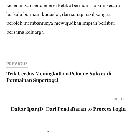
kesenangan serta energi ketika bermain. Ia kini secara
berkala bermain kudaslot, dan setiap hasil yang ia
peroleh membantunya mewujudkan impian berlibur
bersama keluarga.
PREVIOUS
Trik Cerdas Meningkatkan Peluang Sukses di
Permainan Supertogel
NEXT
Daftar Ipar4D: Dari Pendaftaran to Process Login