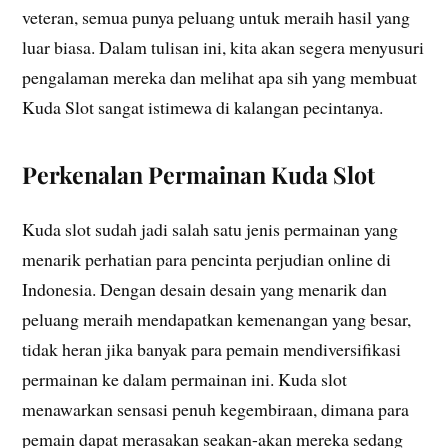
veteran, semua punya peluang untuk meraih hasil yang
luar biasa. Dalam tulisan ini, kita akan segera menyusuri
pengalaman mereka dan melihat apa sih yang membuat
Kuda Slot sangat istimewa di kalangan pecintanya.
Perkenalan Permainan Kuda Slot
Kuda slot sudah jadi salah satu jenis permainan yang
menarik perhatian para pencinta perjudian online di
Indonesia. Dengan desain desain yang menarik dan
peluang meraih mendapatkan kemenangan yang besar,
tidak heran jika banyak para pemain mendiversifikasi
permainan ke dalam permainan ini. Kuda slot
menawarkan sensasi penuh kegembiraan, dimana para
pemain dapat merasakan seakan-akan mereka sedang